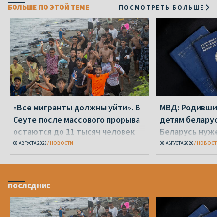
БОЛЬШЕ ПО ЭТОЙ ТЕМЕ
ПОСМОТРЕТЬ БОЛЬШЕ
«Все мигранты должны уйти». В
МВД: Родивши
Сеуте после массового прорыва
детям беларус
остаются до 11 тысяч человек
Беларусь нуж
паспорт
08 АВГУСТА 2026
НОВОСТИ
08 АВГУСТА 2026
НОВОСТ
ПОСЛЕДНИЕ