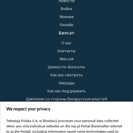
Новости
Война
Мнения
Онлайн
Белсат
О нас
Контакты
Миссия
Ценности «Белсата»
Как нас смотреть
Награды
Как нас поддержать
Давление со стороны беларусских властей
Правила использования материалов
We respect your privacy
Информация об отправителе
Telewizja Polska S.A. w likwidacji processes your personal data collected
Безопасность
when you visit individual websites on the tvp.pl Portal (hereinafter referred
Youtube
to as the Portal), including information saved using technologies used to