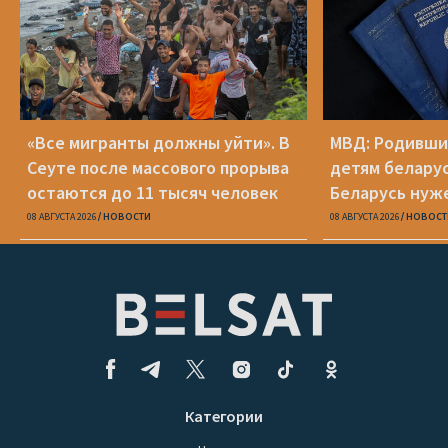
«Все мигранты должны уйти». В
МВД: Родивши
Сеуте после массового прорыва
детям беларус
остаются до 11 тысяч человек
Беларусь нуж
паспорт
08 АВГУСТА 2026
НОВОСТИ
08 АВГУСТА 2026
НОВОСТ
Категории