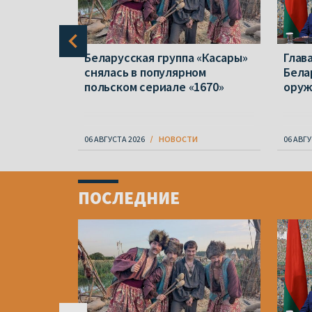
крупную
Беларусская группа «Касары»
Глав
ударов по
снялась в популярном
Бела
я и так
польском сериале «1670»
ору
и
06 АВГУСТА 2026
НОВОСТИ
06 АВГУ
Item
1
ПОСЛЕДНИЕ
of
4