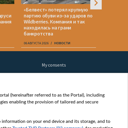
«Белвест» потерял крупную
Что сдер
аруси
партию обуви из‑за ударов по
от вступл
вания
Wildberries. Компания и так
находилась на грани
банкротства
06 АВГУСТА 2026
НОВОСТИ
06 АВГУСТА 20
My consents
ews
fe
шы мульт
tal (hereinafter referred to as the Portal), including
glish
ies enabling the provision of tailored and secure
ow
orts
o information on your end device and its storage, and to
story