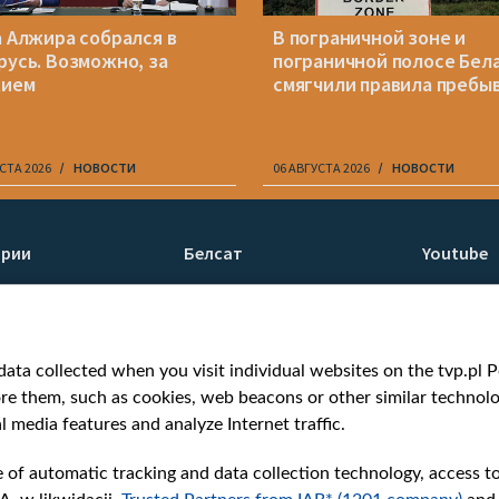
а Алжира собрался в
В пограничной зоне и
русь. Возможно, за
пограничной полосе Бел
жием
смягчили правила пребы
СТА 2026
НОВОСТИ
06 АВГУСТА 2026
НОВОСТИ
ории
Белсат
Youtube
ти
О нас
Белсат n
Контакты
Белсат Li
я
Миссия
Жэстачай
ata collected when you visit individual websites on the tvp.pl Por
н
Ценности «Белсата»
Belsat En
re them, such as cookies, web beacons or other similar technolog
Как нас смотреть
Biełsat PL
l media features and analyze Internet traffic.
Награды
Белсат N
Как нас поддержать
Белсат Sh
e of automatic tracking and data collection technology, access t
Давление со стороны
Белсат Hi