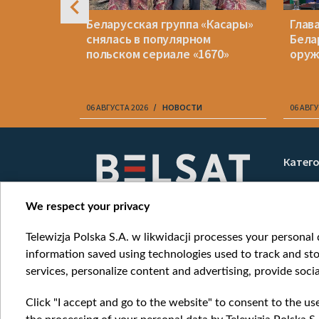
зжать».
Беларусская группа «Касары»
Глав
дал
снялась в популярном
Бела
 газете
польском сериале «1670»
ору
06 АВГУСТА 2026
НОВОСТИ
06 АВГУ
Item
1
Катег
of
Новос
10
Война
We respect your privacy
Мнени
Telewizja Polska S.A. w likwidacji processes your personal d
Онлай
information saved using technologies used to track and sto
services, personalize content and advertising, provide socia
Click "I accept and go to the website" to consent to the us