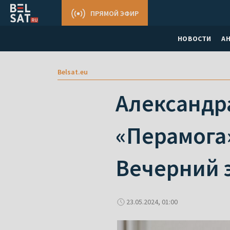
ПРЯМОЙ ЭФИР
НОВОСТИ
А
Belsat.eu
Александра
«Перамога
Вечерний э
23.05.2024, 01:00