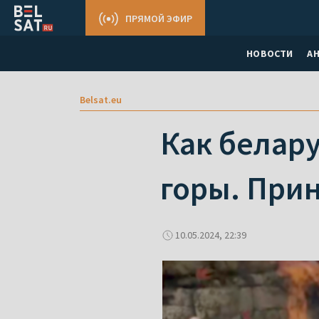
ПРЯМОЙ ЭФИР
НОВОСТИ
А
Belsat.eu
Как белар
горы. При
10.05.2024, 22:39