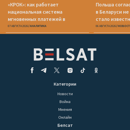
«КРОК»: как работает
Польша соглас
национальная система
в Беларуси не
мгновенных платежей в
стало известн
Беларуси
07 АВГУСТА 2026
АНАЛИТИКА
06 АВГУСТА 2026
НОВОСТ
Категории
Новости
Война
Мнения
Онлайн
Белсат