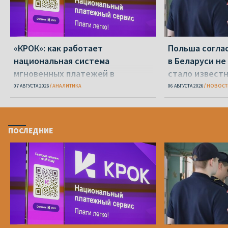
«КРОК»: как работает
Польша соглас
национальная система
в Беларуси не
мгновенных платежей в
стало известн
Беларуси
07 АВГУСТА 2026
АНАЛИТИКА
06 АВГУСТА 2026
НОВОСТ
ПОСЛЕДНИЕ