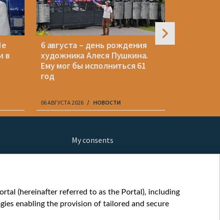
Не
6 августа – день рождения
Беларуск
и в
художника Алеся Пушкина.
незаконн
Ему мог бы исполниться 61
Мьянме, 
год
вернули 
06 АВГУСТА 2026
НОВОСТИ
06 АВГУСТА 20
My consents
ews
fe
шы мульт
tal (hereinafter referred to as the Portal), including
glish
ies enabling the provision of tailored and secure