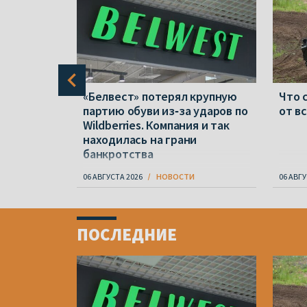
ждения
«Белвест» потерял крупную
Что 
шкина.
партию обуви из‑за ударов по
от в
ься 61
Wildberries. Компания и так
находилась на грани
банкротства
06 АВГУСТА 2026
НОВОСТИ
06 АВГУ
Item
1
ПОСЛЕДНИЕ
of
4