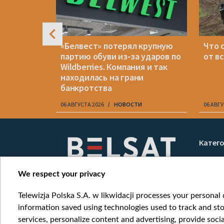
е
«Белвест» потерял крупную
Что 
вании
партию обуви из‑за ударов по
от в
исок
Wildberries. Компания и так
ацией
находилась на грани
банкротства
06 АВГУСТА 2026
НОВОСТИ
06 АВГУ
Item
1
Катег
of
Новос
10
Война
We respect your privacy
Мнени
Telewizja Polska S.A. w likwidacji processes your personal d
Онлай
information saved using technologies used to track and sto
services, personalize content and advertising, provide socia