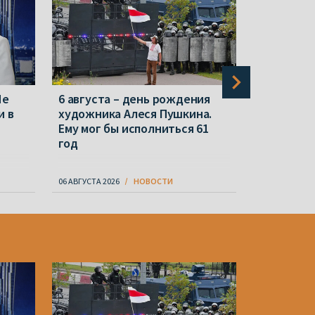
Не
6 августа – день рождения
«Белвест
и в
художника Алеся Пушкина.
партию об
Ему мог бы исполниться 61
Wildberri
год
находилас
банкротс
06 АВГУСТА 2026
НОВОСТИ
06 АВГУСТА 20