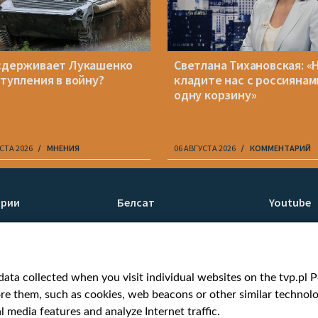
сдерживает Лукашенко
Светлана Тихановская: «
ступления в войну?
кладите нас с россиянам
одну корзину»
СТА 2026
МНЕНИЯ
06 АВГУСТА 2026
КОММЕНТАРИЙ
ории
Белсат
Youtube
ти
О нас
Белсат n
Контакты
Белсат Li
я
Миссия
Жэстачай
ata collected when you visit individual websites on the tvp.pl Por
н
Ценности «Белсата»
Belsat En
re them, such as cookies, web beacons or other similar technolog
Как нас смотреть
Biełsat PL
l media features and analyze Internet traffic.