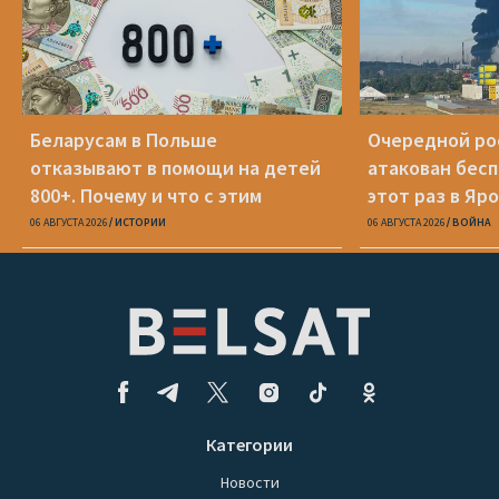
Беларусам в Польше
Очередной ро
отказывают в помощи на детей
атакован бесп
800+. Почему и что с этим
этот раз в Яр
делать?
06 АВГУСТА 2026
ИСТОРИИ
06 АВГУСТА 2026
ВОЙНА
Категории
Новости