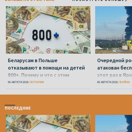
Беларусам в Польше
Очередной ро
отказывают в помощи на детей
атакован бесп
800+. Почему и что с этим
этот раз в Яр
делать?
06 АВГУСТА 2026
ИСТОРИИ
06 АВГУСТА 2026
ВОЙНА
ПОСЛЕДНИЕ