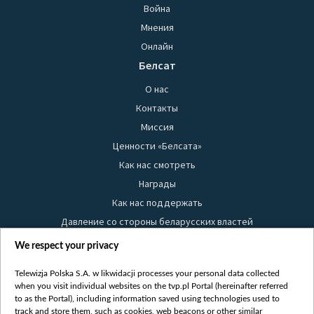
Война
Мнения
Онлайн
Белсат
О нас
Контакты
Миссия
Ценности «Белсата»
Как нас смотреть
Награды
Как нас поддержать
Давление со стороны беларусских властей
Правила использования материалов
We respect your privacy
Информация об отправителе
Telewizja Polska S.A. w likwidacji processes your personal data collected
Безопасность
when you visit individual websites on the tvp.pl Portal (hereinafter referred
Youtube
to as the Portal), including information saved using technologies used to
track and store them, such as cookies, web beacons or other similar