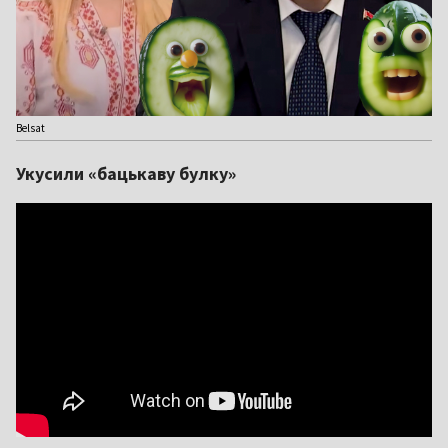
Belsat
Укусили «бацькаву булку»