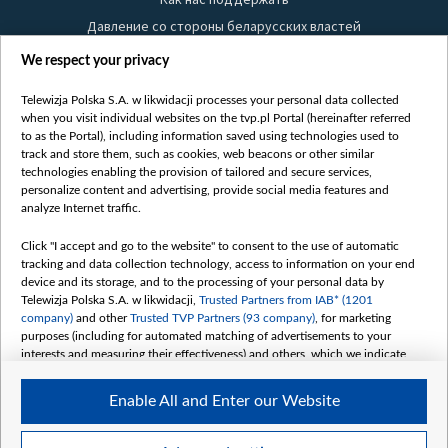
Давление со стороны беларусских властей
Правила использования материалов
We respect your privacy
Информация об отправителе
Telewizja Polska S.A. w likwidacji processes your personal data collected
Безопасность
when you visit individual websites on the tvp.pl Portal (hereinafter referred
Youtube
to as the Portal), including information saved using technologies used to
track and store them, such as cookies, web beacons or other similar
Белсат news
technologies enabling the provision of tailored and secure services,
personalize content and advertising, provide social media features and
Белсат Life
analyze Internet traffic.
Жэстачайшы мульт
Click "I accept and go to the website" to consent to the use of automatic
Belsat English
tracking and data collection technology, access to information on your end
Biełsat PL
device and its storage, and to the processing of your personal data by
Telewizja Polska S.A. w likwidacji,
Trusted Partners from IAB* (1201
Белсат Now
company)
and other
Trusted TVP Partners (93 company)
, for marketing
Белсат Shorts
purposes (including for automated matching of advertisements to your
interests and measuring their effectiveness) and others, which we indicate
Белсат History
below.
Белсат Music
Enable All and Enter our Website
The purposes of processing your data by TVP S.A. w likwidacji are as
Белсат Doc
follows:
My consents
Store and/or access information on a device