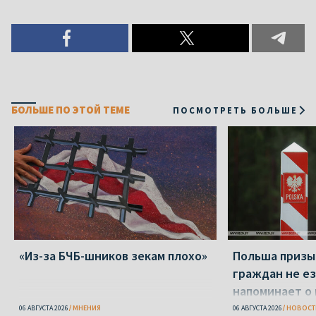
БОЛЬШЕ ПО ЭТОЙ ТЕМЕ
ПОСМОТРЕТЬ БОЛЬШЕ
«Из-за БЧБ-шников зекам плохо»
Польша призы
граждан не ез
напоминает о
опасности
06 АВГУСТА 2026
МНЕНИЯ
06 АВГУСТА 2026
НОВОСТ