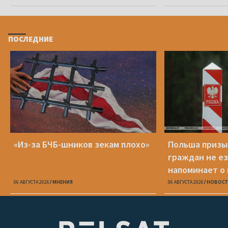
ПОСЛЕДНИЕ
«Из-за БЧБ-шников зекам плохо»
Польша призы
граждан не ез
напоминает о
опасности
06 АВГУСТА 2026
МНЕНИЯ
06 АВГУСТА 2026
НОВОСТ