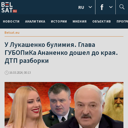
RU
НОВОСТИ
АНАЛИТИКА
ИСТОРИИ
МНЕНИЯ
ОБЪЕКТИВ
ПРОГ
Belsat.eu
У Лукашенко булимия. Глава
ГУБОПиКа Ананенко дошел до края.
ДТП разборки
16.03.2024, 00:13