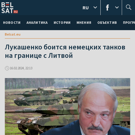
RU
НОВОСТИ
АНАЛИТИКА
ИСТОРИИ
МНЕНИЯ
ОБЪЕКТИВ
ПРОГ
Belsat.eu
Лукашенко боится немецких танков
на границе с Литвой
16.02.2024, 22:13