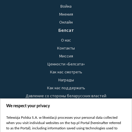
Война
Мнения
Онлайн
Белсат
О нас
Контакты
Миссия
Ценности «Белсата»
Как нас смотреть
Награды
Как нас поддержать
Давление со стороны беларусских властей
Правила использования материалов
We respect your privacy
Информация об отправителе
Telewizja Polska S.A. w likwidacji processes your personal data collected
Безопасность
when you visit individual websites on the tvp.pl Portal (hereinafter referred
Youtube
to as the Portal), including information saved using technologies used to