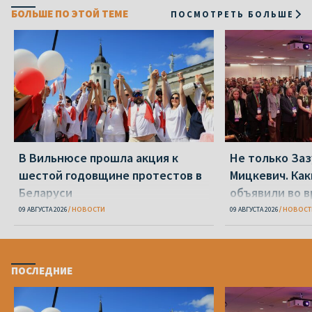
БОЛЬШЕ ПО ЭТОЙ ТЕМЕ
ПОСМОТРЕТЬ БОЛЬШЕ
В Вильнюсе прошла акция к
Не только Заз
шестой годовщине протестов в
Мицкевич. Ка
Беларуси
объявили во в
Беларуси»
09 АВГУСТА 2026
НОВОСТИ
09 АВГУСТА 2026
НОВОСТ
ПОСЛЕДНИЕ