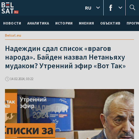
RU
НОВОСТИ
АНАЛИТИКА
ИСТОРИИ
МНЕНИЯ
ОБЪЕКТИВ
ПРОГ
Belsat.eu
Надеждин сдал список «врагов
народа». Байден назвал Нетаньяху
мудаком? Утренний эфир «Вот Так»
14.02.2024, 03:22