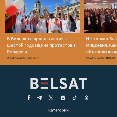
В Вильнюсе прошла акция к
Не только Заз
шестой годовщине протестов в
Мицкевич. Ка
Беларуси
объявили во в
Беларуси»
09 АВГУСТА 2026
НОВОСТИ
09 АВГУСТА 2026
НОВОСТ
Категории