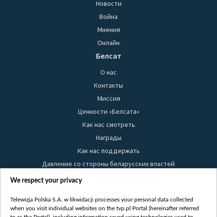
Новости
Война
Мнения
Онлайн
Белсат
О нас
Контакты
Миссия
Ценности «Белсата»
Как нас смотреть
Награды
Как нас поддержать
Давление со стороны беларусских властей
Правила использования материалов
We respect your privacy
Информация об отправителе
Telewizja Polska S.A. w likwidacji processes your personal data collected
Безопасность
when you visit individual websites on the tvp.pl Portal (hereinafter referred
Youtube