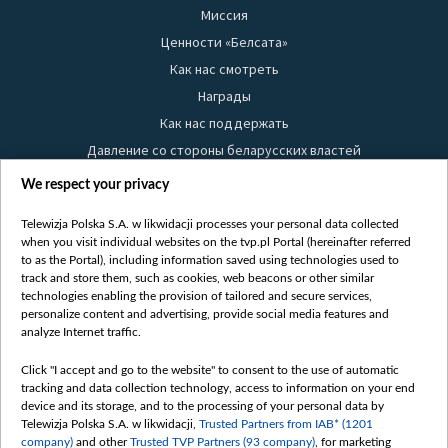
Миссия
Ценности «Белсата»
Как нас смотреть
Награды
Как нас поддержать
Давление со стороны беларусских властей
Правила использования материалов
We respect your privacy
Информация об отправителе
Telewizja Polska S.A. w likwidacji processes your personal data collected
Безопасность
when you visit individual websites on the tvp.pl Portal (hereinafter referred
Youtube
to as the Portal), including information saved using technologies used to
track and store them, such as cookies, web beacons or other similar
Белсат news
technologies enabling the provision of tailored and secure services,
personalize content and advertising, provide social media features and
Белсат Life
analyze Internet traffic.
Жэстачайшы мульт
Click "I accept and go to the website" to consent to the use of automatic
Belsat English
tracking and data collection technology, access to information on your end
Biełsat PL
device and its storage, and to the processing of your personal data by
Telewizja Polska S.A. w likwidacji,
Trusted Partners from IAB* (1201
Белсат Now
company)
and other
Trusted TVP Partners (93 company)
, for marketing