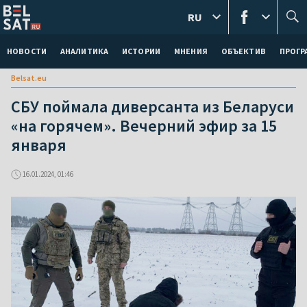
RU
НОВОСТИ
АНАЛИТИКА
ИСТОРИИ
МНЕНИЯ
ОБЪЕКТИВ
ПРОГ
Belsat.eu
СБУ поймала диверсанта из Беларуси
«на горячем». Вечерний эфир за 15
января
16.01.2024, 01:46