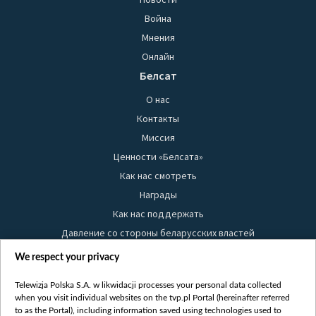
Война
Мнения
Онлайн
Белсат
О нас
Контакты
Миссия
Ценности «Белсата»
Как нас смотреть
Награды
Как нас поддержать
Давление со стороны беларусских властей
Правила использования материалов
We respect your privacy
Информация об отправителе
Telewizja Polska S.A. w likwidacji processes your personal data collected
Безопасность
when you visit individual websites on the tvp.pl Portal (hereinafter referred
Youtube
to as the Portal), including information saved using technologies used to