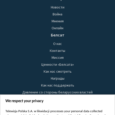
Новости
Война
Мнения
Онлайн
Белсат
О нас
Контакты
Миссия
Ценности «Белсата»
Как нас смотреть
Награды
Как нас поддержать
Давление со стороны беларусских властей
Правила использования материалов
We respect your privacy
Информация об отправителе
Telewizja Polska S.A. w likwidacji processes your personal data collected
Безопасность