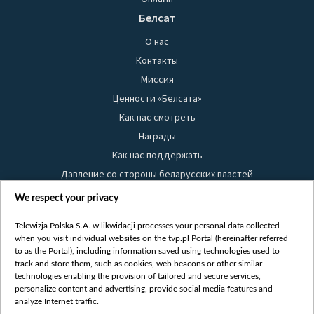
Белсат
О нас
Контакты
Миссия
Ценности «Белсата»
Как нас смотреть
Награды
Как нас поддержать
Давление со стороны беларусских властей
Правила использования материалов
We respect your privacy
Информация об отправителе
Telewizja Polska S.A. w likwidacji processes your personal data collected
Безопасность
when you visit individual websites on the tvp.pl Portal (hereinafter referred
Youtube
to as the Portal), including information saved using technologies used to
track and store them, such as cookies, web beacons or other similar
Белсат news
technologies enabling the provision of tailored and secure services,
personalize content and advertising, provide social media features and
Белсат Life
analyze Internet traffic.
Жэстачайшы мульт