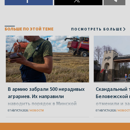
БОЛЬШЕ ПО ЭТОЙ ТЕМЕ
ПОСМОТРЕТЬ БОЛЬШЕ
В армию забрали 500 нерадивых
Скандальный 
аграриев. Их направили
Беловежской 
наводить порядок в Минской
отменили и з
области
07 АВГУСТА 2026
НОВОСТИ
07 АВГУСТА 2026
НОВОСТ