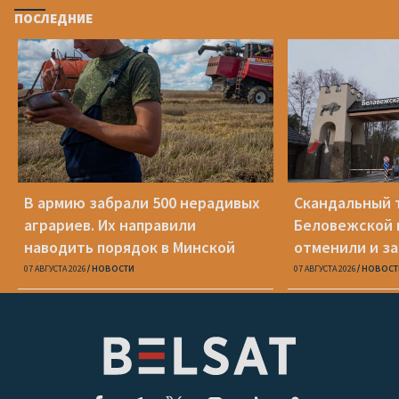
ПОСЛЕДНИЕ
В армию забрали 500 нерадивых
Скандальный 
аграриев. Их направили
Беловежской 
наводить порядок в Минской
отменили и з
области
07 АВГУСТА 2026
НОВОСТИ
07 АВГУСТА 2026
НОВОСТ