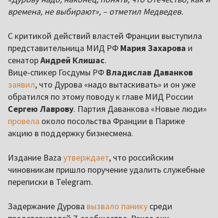
времена, не выбирают», – отметил Медведев.
С критикой действий властей Франции выступила
представительница МИД РФ
Мария Захарова
и
сенатор
Андрей Клишас
.
Вице-спикер Госдумы РФ
Владислав Даванков
заявил
, что Дурова «надо вытаскивать» и он уже
обратился по этому поводу к главе МИД России
Сергею Лаврову
. Партия Даванкова «Новые люди»
провела
около посольства Франции в Париже
акцию в поддержку бизнесмена.
Издание Baza
утверждает
, что российским
чиновникам пришло поручение удалить служебные
переписки в Telegram.
Задержание Дурова
вызвало панику
среди