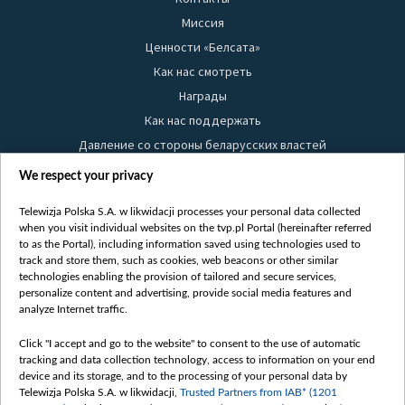
Миссия
Ценности «Белсата»
Как нас смотреть
Награды
Как нас поддержать
Давление со стороны беларусских властей
Правила использования материалов
We respect your privacy
Информация об отправителе
Telewizja Polska S.A. w likwidacji processes your personal data collected
Безопасность
when you visit individual websites on the tvp.pl Portal (hereinafter referred
Youtube
to as the Portal), including information saved using technologies used to
track and store them, such as cookies, web beacons or other similar
Белсат news
technologies enabling the provision of tailored and secure services,
personalize content and advertising, provide social media features and
Белсат Life
analyze Internet traffic.
Жэстачайшы мульт
Click "I accept and go to the website" to consent to the use of automatic
Belsat English
tracking and data collection technology, access to information on your end
Biełsat PL
device and its storage, and to the processing of your personal data by
Telewizja Polska S.A. w likwidacji,
Trusted Partners from IAB* (1201
Белсат Now