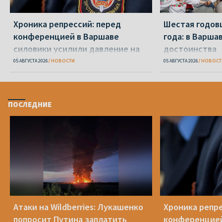
Хроника репрессий: перед
Шестая годов
конференцией в Варшаве
года: в Варша
силовики усилили давление на
достоинства
беларусов
05 АВГУСТА 2026
НОВОСТИ
05 АВГУСТА 2026
НОВОСТ
ПОСЛЕДНИЕ
Атаки на Wildberries: Лукашенко
Хроника репре
попросит Путина заплатить
конференцией