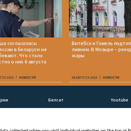
ша согласилась:
Витебск и Гомель подто
ессии в Беларуси не
ливнем. В Мозыре – реко
бевают. Что стало
жары
стно о них 6 августа
СТА 2026
НОВОСТИ
06 АВГУСТА 2026
НОВОСТИ
ории
Белсат
Youtube
ти
О нас
Белсат n
Контакты
Белсат Li
я
Миссия
Жэстачай
ata collected when you visit individual websites on the tvp.pl Por