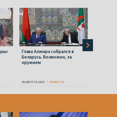
ары»
Глава Алжира собрался в
Польша с
Беларусь. Возможно, за
репрессии
оружием
ослабева
известно 
06 АВГУСТА 2026
НОВОСТИ
06 АВГУСТА 20