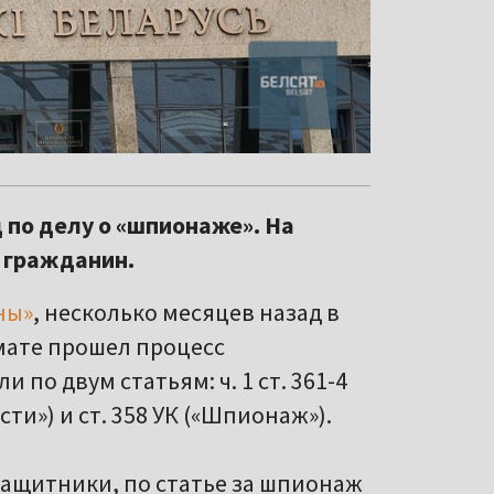
 по делу о «шпионаже». На
 гражданин.
ны»
, несколько месяцев назад в
мате прошел процесс
и по двум статьям: ч. 1 ст. 361-4
ти») и ст. 358 УК («Шпионаж»).
защитники, по статье за шпионаж