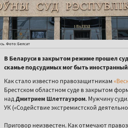
сь. Фото: Белсат
В Беларуси в закрытом режиме прошел суд
скамье подсудимых мог быть иностранный
Как стало известно правозащитникам
«Вес
Брестском областном суде в закрытом фор
над
Дмитрием Шлетгауэром
. Мужчину судил
УК («Содействие экстремистской деятельнос
Приговор неизвестен. Как отмечают право