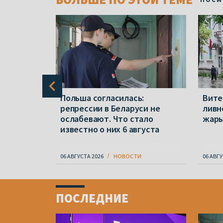
ся в
Польша согласилась:
Вите
, за
репрессии в Беларуси не
ливн
ослабевают. Что стало
жар
известно о них 6 августа
06 АВГУСТА 2026
НОВОСТИ
06 АВГУ
Item
1
ПОСЛЕДНИЕ
of
4