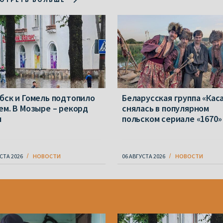
бск и Гомель подтопило
Беларусская группа «Кас
ем. В Мозыре – рекорд
снялась в популярном
ы
польском сериале «1670»
СТА 2026
НОВОСТИ
06 АВГУСТА 2026
НОВОСТИ