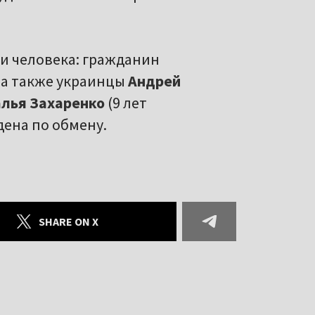
ри человека: гражданин
, а также украинцы
Андрей
лья Захаренко
(9 лет
дена по обмену.
SHARE ON X