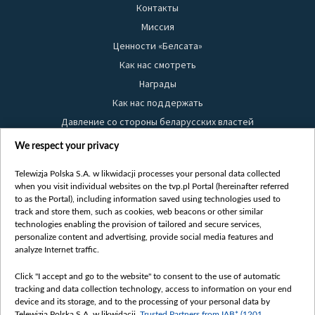
Контакты
Миссия
Ценности «Белсата»
Как нас смотреть
Награды
Как нас поддержать
Давление со стороны беларусских властей
Правила использования материалов
We respect your privacy
Информация об отправителе
Telewizja Polska S.A. w likwidacji processes your personal data collected
Безопасность
when you visit individual websites on the tvp.pl Portal (hereinafter referred
Youtube
to as the Portal), including information saved using technologies used to
track and store them, such as cookies, web beacons or other similar
Белсат news
technologies enabling the provision of tailored and secure services,
personalize content and advertising, provide social media features and
Белсат Life
analyze Internet traffic.
Жэстачайшы мульт
Belsat English
Click "I accept and go to the website" to consent to the use of automatic
tracking and data collection technology, access to information on your end
Biełsat PL
device and its storage, and to the processing of your personal data by
Telewizja Polska S.A. w likwidacji,
Trusted Partners from IAB* (1201