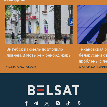
Витебск и Гомель подтопило
Тихановская р
ливнем. В Мозыре – рекорд жары
беларусами о
проблемы с л
06 АВГУСТА 2026
НОВОСТИ
06 АВГУСТА 2026
КОММЕН