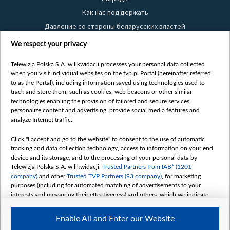
Как нас поддержать
Давление со стороны беларусских властей
Правила использования материалов
We respect your privacy
Информация об отправителе
Telewizja Polska S.A. w likwidacji processes your personal data collected
Безопасность
when you visit individual websites on the tvp.pl Portal (hereinafter referred
Youtube
to as the Portal), including information saved using technologies used to
track and store them, such as cookies, web beacons or other similar
Белсат news
technologies enabling the provision of tailored and secure services,
personalize content and advertising, provide social media features and
Белсат Life
analyze Internet traffic.
Жэстачайшы мульт
Belsat English
Click "I accept and go to the website" to consent to the use of automatic
tracking and data collection technology, access to information on your end
Biełsat PL
device and its storage, and to the processing of your personal data by
Белсат Now
Telewizja Polska S.A. w likwidacji,
Trusted Partners from IAB* (1201
company)
and other
Trusted TVP Partners (93 company)
, for marketing
Белсат Shorts
purposes (including for automated matching of advertisements to your
Белсат History
interests and measuring their effectiveness) and others, which we indicate
below.
Белсат Music
Enable All and Enter our Website
Белсат Doc
The purposes of processing your data by TVP S.A. w likwidacji are as
follows: