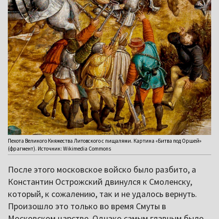
Пехота Великого Княжества Литовского с пищалями. Картина «Битва под Оршей»
(фрагмент). Источник: Wikimedia Commons
После этого московское войско было разбито, а
Константин Острожский двинулся к Смоленску,
который, к сожалению, так и не удалось вернуть.
Произошло это только во время Смуты в
Московском царстве. Однако самым главным было