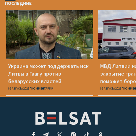
ПОСЛЕДНИЕ
Украина может поддержать иск
МВД Латвии н
Литвы в Гаагу против
закрытие гра
беларусских властей
поможет боро
07 АВГУСТА 2026
КОММЕНТАРИЙ
07 АВГУСТА 2026
КОММЕН