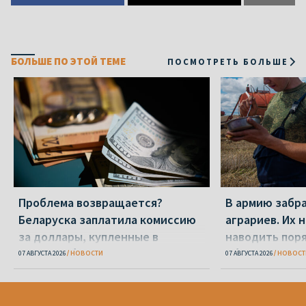
БОЛЬШЕ ПО ЭТОЙ ТЕМЕ
ПОСМОТРЕТЬ БОЛЬШЕ
Проблема возвращается?
В армию забр
Беларуска заплатила комиссию
аграриев. Их 
за доллары, купленные в
наводить пор
«Беларусбанке»
области
07 АВГУСТА 2026
НОВОСТИ
07 АВГУСТА 2026
НОВОСТ