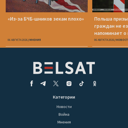
«Из-за БЧБ-шников зекам плохо»
Польша призы
граждан не ез
напоминает о
опасности
06 АВГУСТА 2026
МНЕНИЯ
06 АВГУСТА 2026
НОВОСТ
Категории
Новости
Война
Мнения