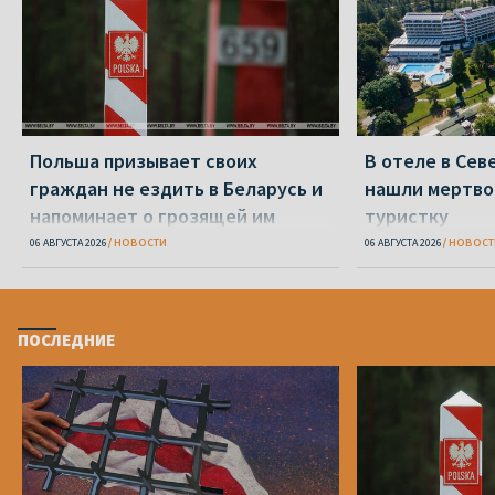
Польша призывает своих
В отеле в Се
граждан не ездить в Беларусь и
нашли мертво
напоминает о грозящей им
туристку
опасности
06 АВГУСТА 2026
НОВОСТИ
06 АВГУСТА 2026
НОВОСТ
ПОСЛЕДНИЕ