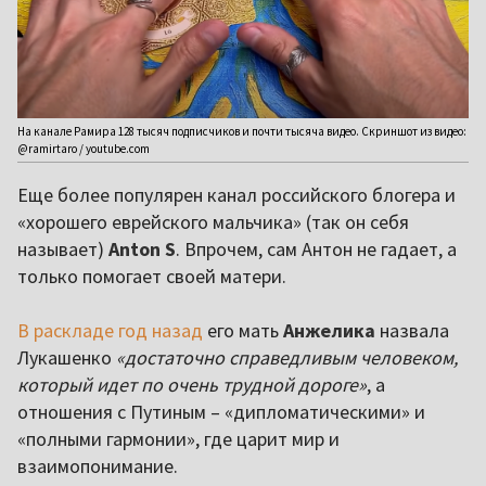
На канале Рамира 128 тысяч подписчиков и почти тысяча видео. Скриншот из видео:
@ramirtaro / youtube.com
Еще более популярен канал российского блогера и
«хорошего еврейского мальчика» (так он себя
называет)
Anton S
. Впрочем, сам Антон не гадает, а
только помогает своей матери.
В раскладе год назад
его мать
Анжелика
назвала
Лукашенко
«достаточно справедливым человеком,
который идет по очень трудной дороге»
, а
отношения с Путиным – «дипломатическими» и
«полными гармонии», где царит мир и
взаимопонимание.