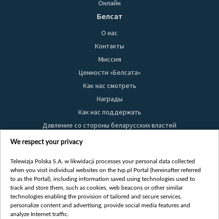
Онлайн
Белсат
О нас
Контакты
Миссия
Ценности «Белсата»
Как нас смотреть
Награды
Как нас поддержать
Давление со стороны беларусских властей
Правила использования материалов
We respect your privacy
Информация об отправителе
Telewizja Polska S.A. w likwidacji processes your personal data collected
Безопасность
when you visit individual websites on the tvp.pl Portal (hereinafter referred
Youtube
to as the Portal), including information saved using technologies used to
track and store them, such as cookies, web beacons or other similar
Белсат news
technologies enabling the provision of tailored and secure services,
personalize content and advertising, provide social media features and
Белсат Life
analyze Internet traffic.