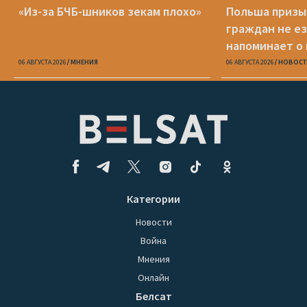
«Из-за БЧБ-шников зекам плохо»
Польша призы
граждан не ез
напоминает о
опасности
06 АВГУСТА 2026
МНЕНИЯ
06 АВГУСТА 2026
НОВОСТ
Категории
Новости
Война
Мнения
Онлайн
Белсат