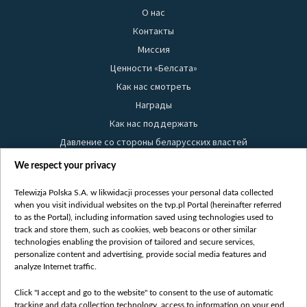
О нас
Контакты
Миссия
Ценности «Белсата»
Как нас смотреть
Награды
Как нас поддержать
Давление со стороны беларусских властей
Правила использования материалов
We respect your privacy
Информация об отправителе
Telewizja Polska S.A. w likwidacji processes your personal data collected
Безопасность
when you visit individual websites on the tvp.pl Portal (hereinafter referred
Youtube
to as the Portal), including information saved using technologies used to
track and store them, such as cookies, web beacons or other similar
Белсат news
technologies enabling the provision of tailored and secure services,
personalize content and advertising, provide social media features and
Белсат Life
analyze Internet traffic.
Жэстачайшы мульт
Click "I accept and go to the website" to consent to the use of automatic
Belsat English
tracking and data collection technology, access to information on your end