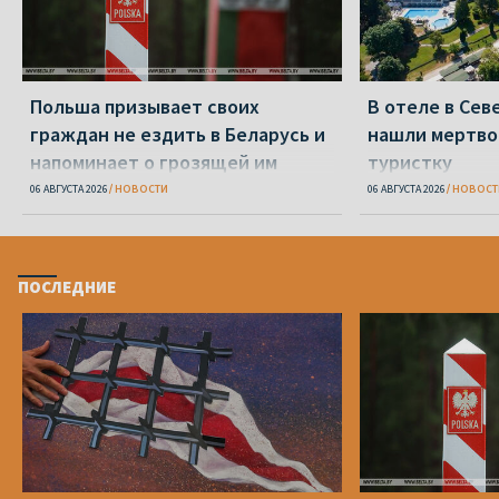
Польша призывает своих
В отеле в Се
граждан не ездить в Беларусь и
нашли мертво
напоминает о грозящей им
туристку
опасности
06 АВГУСТА 2026
НОВОСТИ
06 АВГУСТА 2026
НОВОСТ
ПОСЛЕДНИЕ