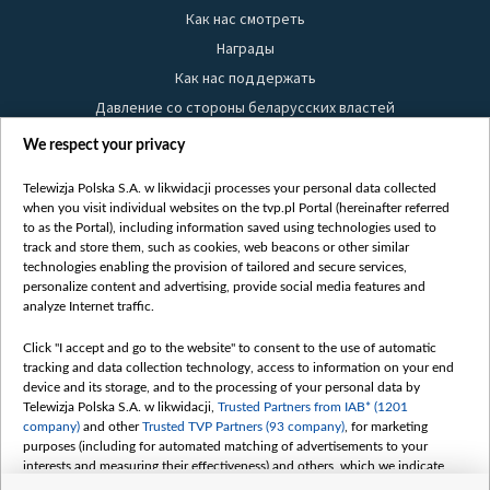
Как нас смотреть
Награды
Как нас поддержать
Давление со стороны беларусских властей
Правила использования материалов
We respect your privacy
Информация об отправителе
Telewizja Polska S.A. w likwidacji processes your personal data collected
Безопасность
when you visit individual websites on the tvp.pl Portal (hereinafter referred
Youtube
to as the Portal), including information saved using technologies used to
track and store them, such as cookies, web beacons or other similar
Белсат news
technologies enabling the provision of tailored and secure services,
personalize content and advertising, provide social media features and
Белсат Life
analyze Internet traffic.
Жэстачайшы мульт
Belsat English
Click "I accept and go to the website" to consent to the use of automatic
tracking and data collection technology, access to information on your end
Biełsat PL
device and its storage, and to the processing of your personal data by
Белсат Now
Telewizja Polska S.A. w likwidacji,
Trusted Partners from IAB* (1201
company)
and other
Trusted TVP Partners (93 company)
, for marketing
Белсат Shorts
purposes (including for automated matching of advertisements to your
Белсат History
interests and measuring their effectiveness) and others, which we indicate
below.