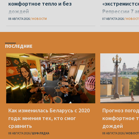
комфортное тепло и без
«экстремистс
дождей
Репрессии 7 а
08 АВГУСТА 2026
НОВОСТИ
07 АВГУСТА 2026
НОВОСТ
ПОСЛЕДНИЕ
Как изменилась Беларусь с 2020
Прогноз погод
года: мнения тех, кто смог
комфортное т
сравнить
дождей
08 АВГУСТА 2026
ШУФЛЯДКА
08 АВГУСТА 2026
НОВОСТ