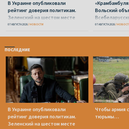
В Украине опубликовали
«Крамбамбуля
рейтинг доверия политикам.
Вольский объ
Зеленский на шестом месте
Всебеларусск
07 АВГУСТА 2026
НОВОСТИ
07 АВГУСТА 2026
НОВОСТ
ПОСЛЕДНИЕ
В Украине опубликовали
Чтобы армия 
рейтинг доверия политикам.
тюрьмы…
Зеленский на шестом месте