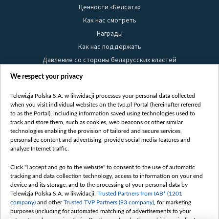
Ценности «Белсата»
Как нас смотреть
Награды
Как нас поддержать
Давление со стороны беларусских властей
Правила использования материалов
We respect your privacy
Информация об отправителе
Telewizja Polska S.A. w likwidacji processes your personal data collected
Безопасность
when you visit individual websites on the tvp.pl Portal (hereinafter referred
Youtube
to as the Portal), including information saved using technologies used to
track and store them, such as cookies, web beacons or other similar
Белсат news
technologies enabling the provision of tailored and secure services,
personalize content and advertising, provide social media features and
Белсат Life
analyze Internet traffic.
Жэстачайшы мульт
Click "I accept and go to the website" to consent to the use of automatic
Belsat English
tracking and data collection technology, access to information on your end
Biełsat PL
device and its storage, and to the processing of your personal data by
Telewizja Polska S.A. w likwidacji,
Trusted Partners from IAB* (1201
Белсат Now
company)
and other
Trusted TVP Partners (93 company)
, for marketing
Белсат Shorts
purposes (including for automated matching of advertisements to your