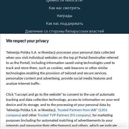
Ценности «Белсата»
Как нас смотреть
Награды
Как нас поддержать
Давление со стороны беларусских властей
Правила использования материалов
We respect your privacy
Информация об отправителе
Telewizja Polska S.A. w likwidacji processes your personal data collected
Безопасность
when you visit individual websites on the tvp.pl Portal (hereinafter referred
Youtube
to as the Portal), including information saved using technologies used to
track and store them, such as cookies, web beacons or other similar
Белсат news
technologies enabling the provision of tailored and secure services,
personalize content and advertising, provide social media features and
Белсат Life
analyze Internet traffic.
Жэстачайшы мульт
Click "I accept and go to the website" to consent to the use of automatic
Belsat English
tracking and data collection technology, access to information on your end
Biełsat PL
device and its storage, and to the processing of your personal data by
Telewizja Polska S.A. w likwidacji,
Trusted Partners from IAB* (1201
Белсат Now
company)
and other
Trusted TVP Partners (93 company)
, for marketing
Белсат Shorts
purposes (including for automated matching of advertisements to your
interests and measuring their effectiveness) and others, which we indicate
Белсат History