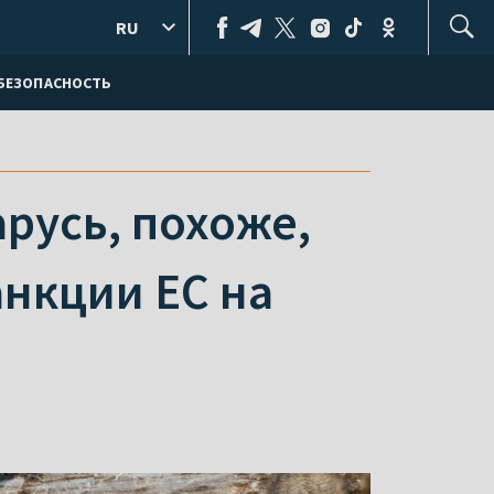
RU
БЕЗОПАСНОСТЬ
арусь, похоже,
анкции ЕС на