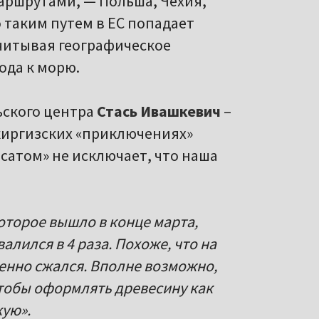
аршрутами, — Польша, Чехия,
 таким путем в ЕС попадает
читывая географическое
ода к морю.
ьского центра
Стась Ивашкевич
–
 киргизских «приключениях»
лсатом» не исключает, что наша
оторое вышло в конце марта,
алился в 4 раза. Похоже, что на
венно сжался. Вполне возможно,
 чтобы оформлять древесину как
кую».