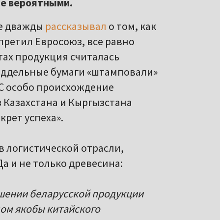
не вероятными.
же дважды
рассказывал
о том, как
претил Евросоюз, все равно
тах продукция считалась
поддельные бумаги «штамповали»
ЕС особо происхождение
 Казахстана и Кыргызстана
крет успеха».
 в логистической отрасли,
Да и не только древесина:
шении беларусской продукции
дом якобы китайского