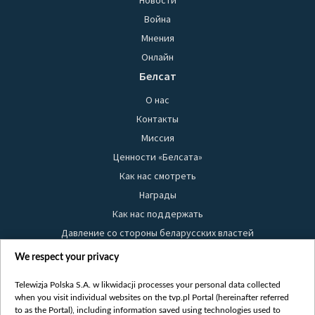
Новости
Война
Мнения
Онлайн
Белсат
О нас
Контакты
Миссия
Ценности «Белсата»
Как нас смотреть
Награды
Как нас поддержать
Давление со стороны беларусских властей
Правила использования материалов
We respect your privacy
Информация об отправителе
Telewizja Polska S.A. w likwidacji processes your personal data collected
Безопасность
when you visit individual websites on the tvp.pl Portal (hereinafter referred
Youtube
to as the Portal), including information saved using technologies used to