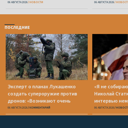
Zeit
06 АВГУСТА 2026
НОВОСТИ
06 АВГУСТА 2026
НОВОСТ
ПОСЛЕДНИЕ
Эксперт о планах Лукашенко
«Я не собираю
создать супероружие против
Николай Стат
дронов: «Возникают очень
интервью нем
серьезные сомнения»
Zeit
06 АВГУСТА 2026
КОММЕНТАРИЙ
06 АВГУСТА 2026
НОВОСТ