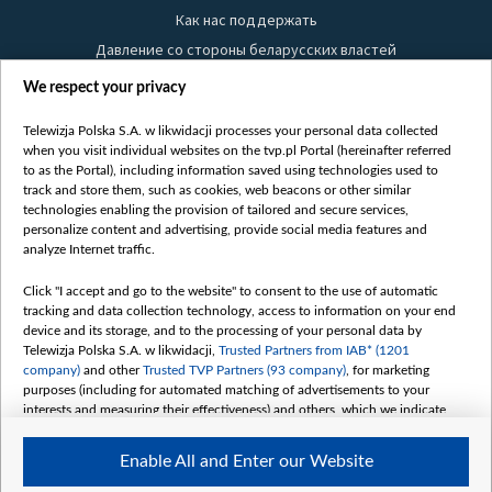
Как нас поддержать
Давление со стороны беларусских властей
Правила использования материалов
We respect your privacy
Информация об отправителе
Telewizja Polska S.A. w likwidacji processes your personal data collected
Безопасность
when you visit individual websites on the tvp.pl Portal (hereinafter referred
Youtube
to as the Portal), including information saved using technologies used to
track and store them, such as cookies, web beacons or other similar
Белсат news
technologies enabling the provision of tailored and secure services,
personalize content and advertising, provide social media features and
Белсат Life
analyze Internet traffic.
Жэстачайшы мульт
Belsat English
Click "I accept and go to the website" to consent to the use of automatic
tracking and data collection technology, access to information on your end
Biełsat PL
device and its storage, and to the processing of your personal data by
Белсат Now
Telewizja Polska S.A. w likwidacji,
Trusted Partners from IAB* (1201
company)
and other
Trusted TVP Partners (93 company)
, for marketing
Белсат Shorts
purposes (including for automated matching of advertisements to your
Белсат History
interests and measuring their effectiveness) and others, which we indicate
below.
Белсат Music
Enable All and Enter our Website
Белсат Doc
The purposes of processing your data by TVP S.A. w likwidacji are as
follows: