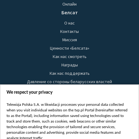
Онлайн
Белсат
О нас
Контакты
Миссия
Ценности «Белсата»
Как нас смотреть
Награды
Как нас поддержать
Давление со стороны беларусских властей
Правила использования материалов
We respect your privacy
Информация об отправителе
Telewizja Polska S.A. w likwidacji processes your personal data collected
Безопасность
when you visit individual websites on the tvp.pl Portal (hereinafter referred
Youtube
to as the Portal), including information saved using technologies used to
track and store them, such as cookies, web beacons or other similar
Белсат news
technologies enabling the provision of tailored and secure services,
personalize content and advertising, provide social media features and
Белсат Life
analyze Internet traffic.