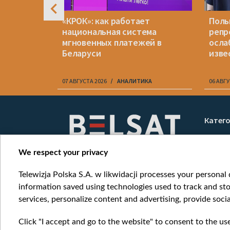
кашенко
«КРОК»: как работает
Поль
ну?
национальная система
репр
мгновенных платежей в
осла
Беларуси
изве
07 АВГУСТА 2026
АНАЛИТИКА
06 АВГУ
Item
1
Катег
of
Новос
10
Война
We respect your privacy
Мнени
Telewizja Polska S.A. w likwidacji processes your personal d
Онлай
information saved using technologies used to track and sto
services, personalize content and advertising, provide socia
Click "I accept and go to the website" to consent to the us