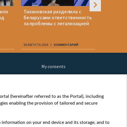
пило
Тихановская разделила с
Историк 
рд
беларусами ответственность
«Надеюсь
за проблемы с легализацией
кнопки с
хладнокр
06 АВГУСТА 2026
КОММЕНТАРИЙ
06 АВГУСТА 20
My consents
ews
fe
шы мульт
tal (hereinafter referred to as the Portal), including
glish
ies enabling the provision of tailored and secure
ow
orts
o information on your end device and its storage, and to