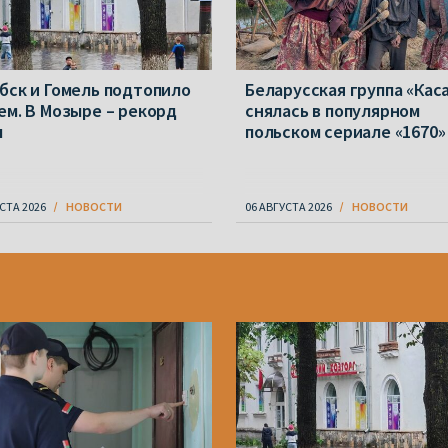
бск и Гомель подтопило
Беларусская группа «Кас
ем. В Мозыре – рекорд
снялась в популярном
ы
польском сериале «1670»
СТА 2026
НОВОСТИ
06 АВГУСТА 2026
НОВОСТИ