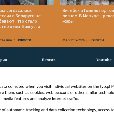
ша согласилась:
Витебск и Гомель подто
ессии в Беларуси не
ливнем. В Мозыре – реко
бевают. Что стало
жары
стно о них 6 августа
СТА 2026
НОВОСТИ
06 АВГУСТА 2026
НОВОСТИ
ории
Белсат
Youtube
ти
О нас
Белсат n
Контакты
Белсат Li
я
Миссия
Жэстачай
ata collected when you visit individual websites on the tvp.pl Por
н
Ценности «Белсата»
Belsat En
re them, such as cookies, web beacons or other similar technolog
Как нас смотреть
Biełsat PL
l media features and analyze Internet traffic.
Награды
Белсат N
Как нас поддержать
Белсат Sh
e of automatic tracking and data collection technology, access t