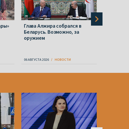
ары»
Глава Алжира собрался в
Польша с
Беларусь. Возможно, за
репрессии
оружием
ослабева
известно 
06 АВГУСТА 2026
НОВОСТИ
06 АВГУСТА 20