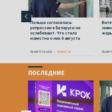
ся в
Польша согласилась:
Вите
, за
репрессии в Беларуси не
ливн
ослабевают. Что стало
жар
известно о них 6 августа
06 АВГУСТА 2026
НОВОСТИ
06 АВГУ
Item
1
ПОСЛЕДНИЕ
of
4