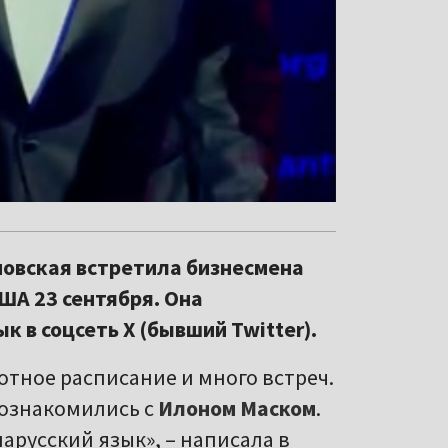
новская встретила бизнесмена
ША 23 сентября. Она
 в соцсеть X (бывший Twitter).
лотное расписание и много встреч.
познакомились с
Илоном Маском
.
арусский язык», – написала в