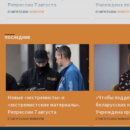
Репрессии 7 августа
Учреждена пр
Вежновец
07 АВГУСТА 2026
НОВОСТИ
07 АВГУСТА 2026
НОВОСТ
ПОСЛЕДНИЕ
Новые «экстремисты» и
«Чтобы подд
«экстремистские материалы».
беларусских п
Репрессии 7 августа
Учреждена пр
Вежновец
07 АВГУСТА 2026
НОВОСТИ
07 АВГУСТА 2026
НОВОСТ