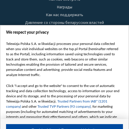
Награды
Как нас поддержать
Давление со стороны беларусских властей
Правила использования материалов
We respect your privacy
Информация об отправителе
Telewizja Polska S.A. w likwidacji processes your personal data collected
Безопасность
when you visit individual websites on the tvp.pl Portal (hereinafter referred
Youtube
to as the Portal), including information saved using technologies used to
track and store them, such as cookies, web beacons or other similar
Белсат news
technologies enabling the provision of tailored and secure services,
personalize content and advertising, provide social media features and
Белсат Life
analyze Internet traffic.
Жэстачайшы мульт
Click "I accept and go to the website" to consent to the use of automatic
Belsat English
tracking and data collection technology, access to information on your end
Biełsat PL
device and its storage, and to the processing of your personal data by
Telewizja Polska S.A. w likwidacji,
Trusted Partners from IAB* (1201
Белсат Now
company)
and other
Trusted TVP Partners (93 company)
, for marketing
Белсат Shorts
purposes (including for automated matching of advertisements to your
interests and measuring their effectiveness) and others, which we indicate
Белсат History
below.
Белсат Music