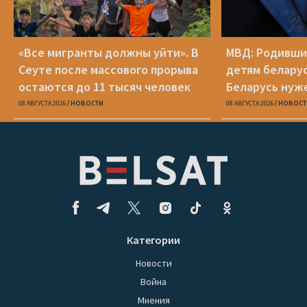
«Все мигранты должны уйти». В
МВД: Родивши
Сеуте после массового прорыва
детям беларус
остаются до 11 тысяч человек
Беларусь нуж
паспорт
08 АВГУСТА 2026
НОВОСТИ
08 АВГУСТА 2026
НОВОСТ
Категории
Новости
Война
Мнения