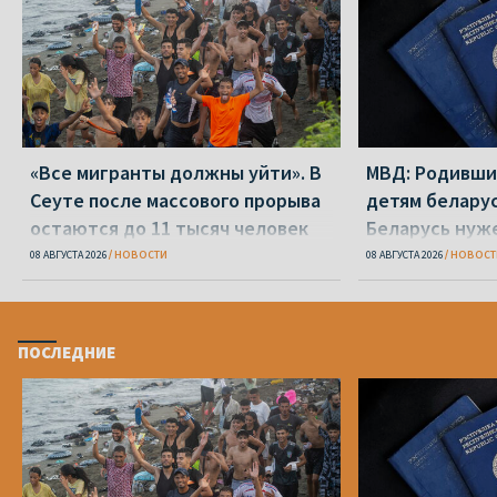
«Все мигранты должны уйти». В
МВД: Родивши
Сеуте после массового прорыва
детям беларус
остаются до 11 тысяч человек
Беларусь нуж
паспорт
08 АВГУСТА 2026
НОВОСТИ
08 АВГУСТА 2026
НОВОСТ
ПОСЛЕДНИЕ