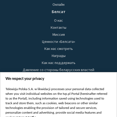
Онлайн
Белсат
О нас
Контакты
Миссия
Ценности «Белсата»
Как нас смотреть
Награды
Как нас поддержать
Давление со стороны беларусских властей
Правила использования материалов
We respect your privacy
Информация об отправителе
Telewizja Polska S.A. w likwidacji processes your personal data collected
Безопасность
when you visit individual websites on the tvp.pl Portal (hereinafter referred
Youtube
to as the Portal), including information saved using technologies used to
track and store them, such as cookies, web beacons or other similar
Белсат news
technologies enabling the provision of tailored and secure services,
personalize content and advertising, provide social media features and
Белсат Life