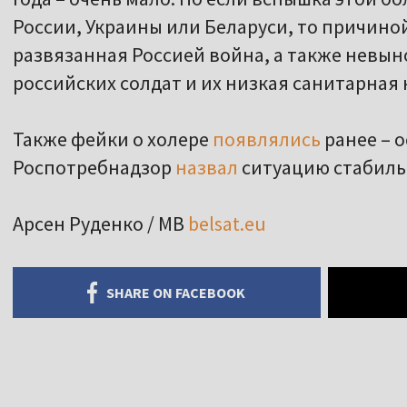
российских солдат и их низкая санитарная 
Также фейки о холере
появлялись
ранее – о
Роспотребнадзор
назвал
ситуацию стабиль
Арсен Руденко / МВ
belsat.eu
SHARE ON FACEBOOK
ОТРЕТЬ БОЛЬШЕ