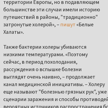
территории Европы, но в подавляющем
большинстве эти случаи имели историю
путешествий в районы, "традиционно"
затронутые холерой», –
пишут
«Белые
Халаты».
Также бактерии холеры убиваются
низкими температурами. «Поэтому
сейчас, в период похолодания, рассуждени
очень наивно, – продолжает канал медици
называют "болезнью грязных рук", уже из 
заражения и способы противодействия. Та
источников распространения болезни могут
поэтому разумным решением будет переход
центральную канализацию».