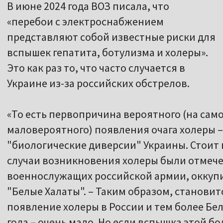
представляют собой известные риски для
вспышек гепатита, ботулизма и холеры».
Это как раз то, что часто случается в
Украине из-за российских обстрелов.
«То есть первопричина вероятного (на сам
маловероятного) появления очага холеры – 
"биологические диверсии" Украины. Стоит 
случаи возникновения холеры были отмече
военнослужащих российской армии, оккупи
"Белые Халаты". – Таким образом, станови
появление холеры в России и тем более Бел
года – очень мало. Но если вспышка этой б
России, Украины или Беларуси, то причиной
развязанная Россией война, а также невы