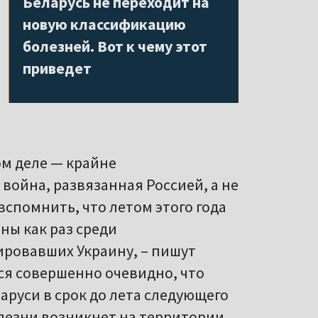
болезней. Вот к чему этот
приведет
ом деле — крайне
война, развязанная Россией, а не
вспомнить, что летом этого года
ны как раз среди
ровавших Украину, – пишут
тся совершенно очевидно, что
аруси в срок до лета следующего
олезни возникнет на территории
 этому будут не диверсии, а
носимые условия службы