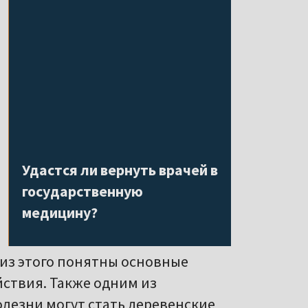
Удастся ли вернуть врачей в
государственную
медицину?
я о вспышке болезни выглядят
нской инициативы. – Холеру еще
этого понятны основные сценарии
кже одним из вероятных
 стать деревенские туалеты,
 на нормальные унитазы и