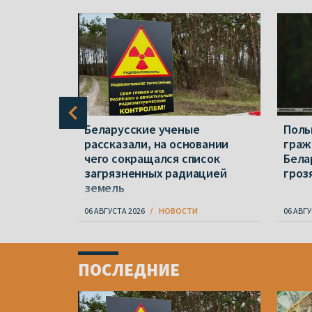
 перед
Беларусские ученые
Поль
ршаве
рассказали, на основании
граж
авление
чего сокращался список
Бела
загрязненных радиацией
гроз
земель
06 АВГУСТА 2026
НОВОСТИ
06 АВГУ
Item
1
ПОСЛЕДНИЕ
of
4