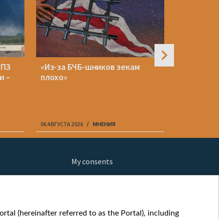
НПЗ
«Из-за БЧБ-шников зекам
Польша п
и –
плохо»
граждан 
Беларусь 
грозящей
06 АВГУСТА 2026
МНЕНИЯ
06 АВГУСТА 20
My consents
ews
fe
шы мульт
tal (hereinafter referred to as the Portal), including
glish