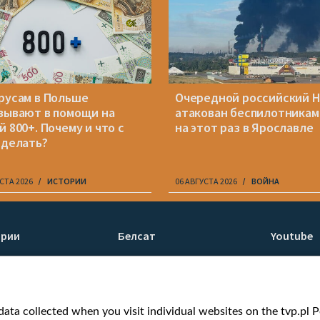
русам в Польше
Очередной российский 
зывают в помощи на
атакован беспилотникам
й 800+. Почему и что с
на этот раз в Ярославле
 делать?
СТА 2026
ИСТОРИИ
06 АВГУСТА 2026
ВОЙНА
ории
Белсат
Youtube
ти
О нас
Белсат n
Контакты
Белсат Li
я
Миссия
Жэстачай
ata collected when you visit individual websites on the tvp.pl Por
н
Ценности «Белсата»
Belsat En