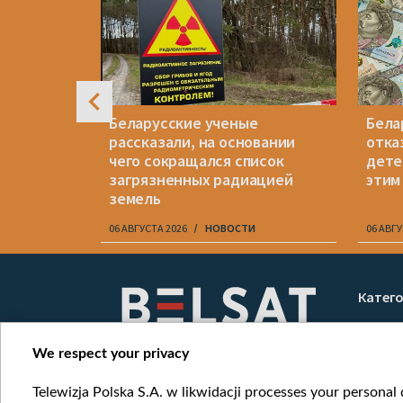
усью
Беларусские ученые
Бела
оннель за
рассказали, на основании
отка
о из них
чего сокращался список
дете
загрязненных радиацией
этим
земель
06 АВГУСТА 2026
НОВОСТИ
06 АВГУ
Item
1
Катег
of
Новос
10
Война
We respect your privacy
Мнени
Telewizja Polska S.A. w likwidacji processes your personal d
Онлай