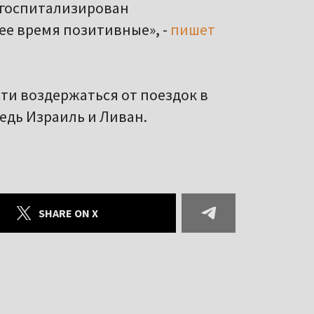
 госпитализирован
ее время позитивные», -
пишет
и воздержаться от поездок в
едь Израиль и Ливан.
SHARE ON X