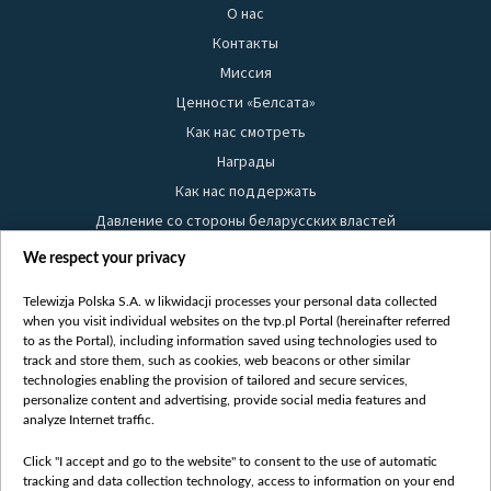
О нас
Контакты
Миссия
Ценности «Белсата»
Как нас смотреть
Награды
Как нас поддержать
Давление со стороны беларусских властей
Правила использования материалов
We respect your privacy
Информация об отправителе
Telewizja Polska S.A. w likwidacji processes your personal data collected
Безопасность
when you visit individual websites on the tvp.pl Portal (hereinafter referred
Youtube
to as the Portal), including information saved using technologies used to
track and store them, such as cookies, web beacons or other similar
Белсат news
technologies enabling the provision of tailored and secure services,
personalize content and advertising, provide social media features and
Белсат Life
analyze Internet traffic.
Жэстачайшы мульт
Belsat English
Click "I accept and go to the website" to consent to the use of automatic
tracking and data collection technology, access to information on your end