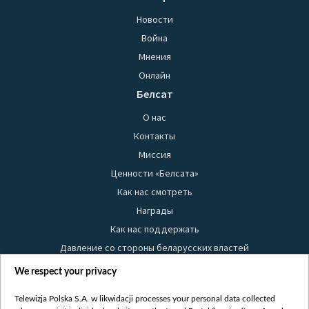
Новости
Война
Мнения
Онлайн
Белсат
О нас
Контакты
Миссия
Ценности «Белсата»
Как нас смотреть
Награды
Как нас поддержать
Давление со стороны беларусских властей
Правила использования материалов
We respect your privacy
Информация об отправителе
Telewizja Polska S.A. w likwidacji processes your personal data collected
Безопасность