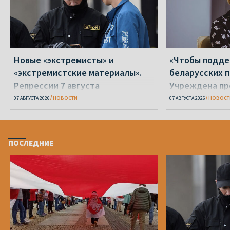
Новые «экстремисты» и
«Чтобы подд
«экстремистские материалы».
беларусских п
Репрессии 7 августа
Учреждена пр
Вежновец
07 АВГУСТА 2026
НОВОСТИ
07 АВГУСТА 2026
НОВОСТ
ПОСЛЕДНИЕ