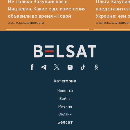
Не только Зазулинская и
Ольга Зазулин
Мицкевич. Какие еще изменения
представител
объявили во время «Новой
Украине: чем 
Беларуси»
ОПК
09 АВГУСТА 2026
НОВОСТИ
09 АВГУСТА 2026
НОВОСТ
Категории
Новости
Война
Мнения
Онлайн
Белсат