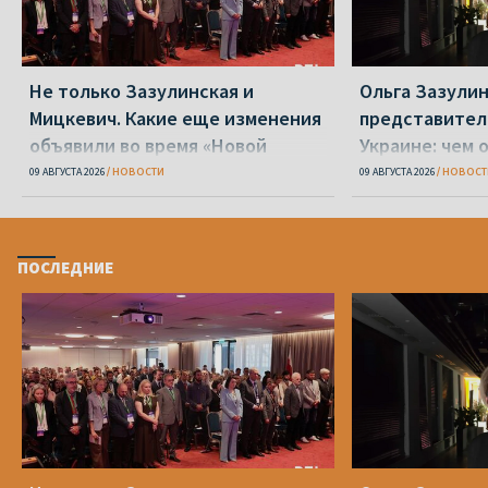
Не только Зазулинская и
Ольга Зазулин
Мицкевич. Какие еще изменения
представител
объявили во время «Новой
Украине: чем 
Беларуси»
ОПК
09 АВГУСТА 2026
НОВОСТИ
09 АВГУСТА 2026
НОВОСТ
ПОСЛЕДНИЕ