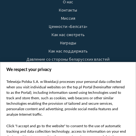
О нас
Контакты
Миссия
Ценности «Белсата»
Как нас смотреть
Награды
Как нас поддержать
Давление со стороны беларусских властей
Правила использования материалов
We respect your privacy
Информация об отправителе
Telewizja Polska S.A. w likwidacji processes your personal data collected
Безопасность
when you visit individual websites on the tvp.pl Portal (hereinafter referred
Youtube
to as the Portal), including information saved using technologies used to
track and store them, such as cookies, web beacons or other similar
Белсат news
technologies enabling the provision of tailored and secure services,
personalize content and advertising, provide social media features and
Белсат Life
analyze Internet traffic.
Жэстачайшы мульт
Click "I accept and go to the website" to consent to the use of automatic
Belsat English
tracking and data collection technology, access to information on your end
Biełsat PL