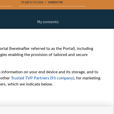
07 АВГУСТА 2026
НОВОСТИ
07 АВГУСТА 20
My consents
ews
fe
шы мульт
tal (hereinafter referred to as the Portal), including
glish
ies enabling the provision of tailored and secure
ow
orts
o information on your end device and its storage, and to
story
 other
Trusted TVP Partners (93 company)
, for marketing
sic
hers, which we indicate below.
oc