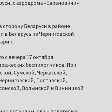
руси, с аэродрома «Барановичи»
в сторону Беларуси в районе
и в Беларусь из Черниговской
марин.
о с вечера 17 октября
вражеских беспилотников. При
ской, Сумской, Черкасской,
Черниговской, Полтавской,
рсонской, Волынской и Винницкой
но потеряны, два – полетели в