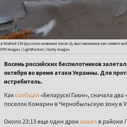
 Shahed-136 (русское название Geran 2), выставленные как символ во
OPA Images / LightRocket / Getty Images
Восемь российских беспилотников залетали 
октября во время атаки Украины. Для про
истребитель.
Как
сообщал
«Беларускі Гаюн», сначала два
поселок Комарин в Чернобыльскую зону в У
Около 23:13 еще один дрон
зашел
в районе 