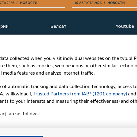
СТА 2026
НОВОСТИ
07 АВГУСТА 2026
НОВОСТИ
ории
Белсат
Youtube
ти
О нас
Белсат n
Контакты
Белсат Li
я
Миссия
Жэстачай
ata collected when you visit individual websites on the tvp.pl Por
н
Ценности «Белсата»
Belsat En
re them, such as cookies, web beacons or other similar technolog
Как нас смотреть
Biełsat PL
l media features and analyze Internet traffic.
Награды
Белсат N
Как нас поддержать
Белсат Sh
e of automatic tracking and data collection technology, access t
Давление со стороны
Белсат Hi
A. w likwidacji,
Trusted Partners from IAB* (1201 company)
and
беларусских властей
Белсат Mu
nts to your interests and measuring their effectiveness) and ot
Правила использования
Белсат D
cji are as follows:
материалов
Информация об
отправителе