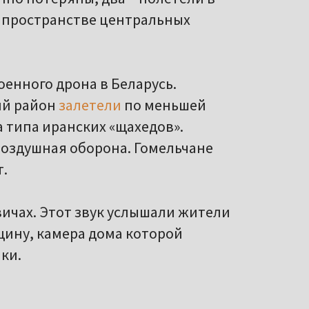
м пространстве центральных
оенного дрона в Беларусь.
кий район
залетели
по меньшей
 типа иранских «щахедов».
воздушная оборона. Гомельчане
т.
вичах. Этот звук услышали жители
щину, камера дома которой
ки.