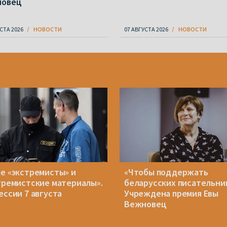
новец
СТА 2026
НОВОСТИ
07 АВГУСТА 2026
НОВОСТИ
е «экстремисты» и
«Чтобы поддержать
тремистские материалы».
беларусских писательни
ессии 7 августа
Учреждена премия Евы
Вежновец