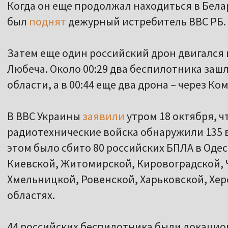
Когда он еще продолжал находиться в Бела
был
поднят
дежурный истребитель ВВС РБ.
Затем еще один российский дрон двигался 
Любеча. Около 00:29 два беспилотника зашл
области, а в 00:44 еще два дрона – через Ко
В ВВС Украины
заявили
утром 18 октября, чт
радиотехнические войска обнаружили 135 
этом было сбито 80 российских БПЛА в Одес
Киевской, Житомирской, Кировоградской, 
Хмельницкой, Ровенской, Харьковской, Хе
областях.
44 российских беспилотника были локацион