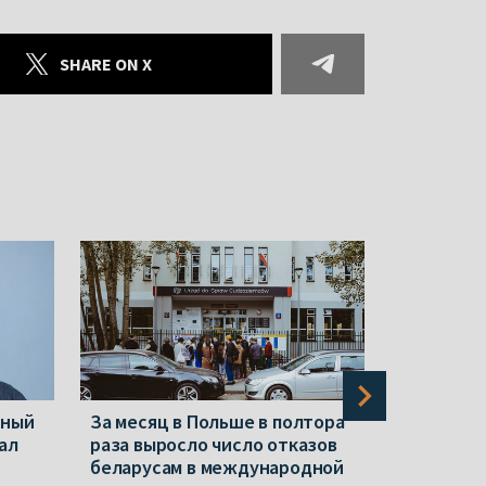
SHARE ON X
нный
За месяц в Польше в полтора
Новые «э
ал
раза выросло число отказов
«экстрем
беларусам в международной
Репрессии