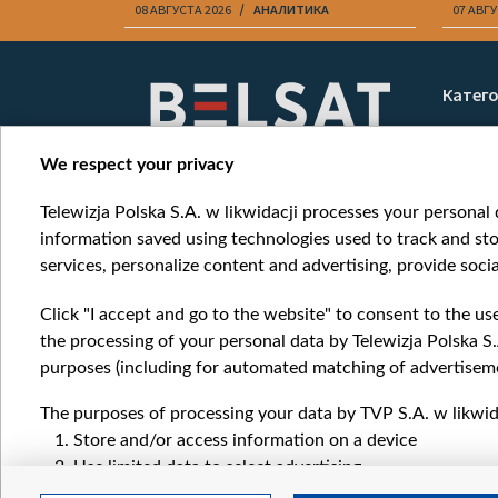
08 АВГУСТА 2026
АНАЛИТИКА
07 АВГУ
Item
1
Катег
of
Новос
10
Война
We respect your privacy
Мнени
Telewizja Polska S.A. w likwidacji processes your personal d
Онлай
information saved using technologies used to track and sto
services, personalize content and advertising, provide socia
Click "I accept and go to the website" to consent to the us
the processing of your personal data by Telewizja Polska S.
purposes (including for automated matching of advertiseme
The purposes of processing your data by TVP S.A. w likwida
Store and/or access information on a device
Use limited data to select advertising
Create profiles for personalised advertising