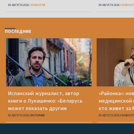
09 АВГУСТА 2026
НОВОСТИ
09 АВГУСТА 2026
НОВОСТ
ПОСЛЕДНИЕ
Испанский журналист, автор
«Районка»: но
книги о Лукашенко: «Беларусь
медицинской 
может показать другим
кто живет за
странам, что может случиться с
09 АВГУСТА 2026
ИСТОРИИ
09 АВГУСТА 2026
НОВОСТ
демократией»