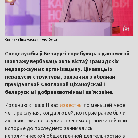
Светлана Тихановская. Фото: Белсат
Спецслужбы ў Беларусі спрабуюць з дапамогай
шантажу вербаваць актывістаў грамадскіх
недзяржаўных арганізацыяў. Цікавяць іх
перадусім структуры, звязаныя з абранай
прэзідэнткай Святланай Ціханоўскай і
беларускімі добраахвотнікамі ва Украіне.
Изданию «Наша Ніва»
известны
по меньшей мере
четыре случая, когда людей, которые ранее были
активистами негосударственных организаций или
которые до последнего занимались
неполитической общественной деятельностью в