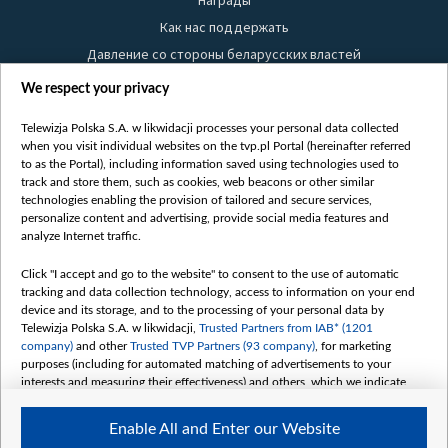
Награды
Как нас поддержать
Давление со стороны беларусских властей
Правила использования материалов
We respect your privacy
Информация об отправителе
Telewizja Polska S.A. w likwidacji processes your personal data collected
Безопасность
when you visit individual websites on the tvp.pl Portal (hereinafter referred
Youtube
to as the Portal), including information saved using technologies used to
track and store them, such as cookies, web beacons or other similar
Белсат news
technologies enabling the provision of tailored and secure services,
personalize content and advertising, provide social media features and
Белсат Life
analyze Internet traffic.
Жэстачайшы мульт
Click "I accept and go to the website" to consent to the use of automatic
Belsat English
tracking and data collection technology, access to information on your end
Biełsat PL
device and its storage, and to the processing of your personal data by
Telewizja Polska S.A. w likwidacji,
Trusted Partners from IAB* (1201
Белсат Now
company)
and other
Trusted TVP Partners (93 company)
, for marketing
Белсат Shorts
purposes (including for automated matching of advertisements to your
interests and measuring their effectiveness) and others, which we indicate
Белсат History
below.
Белсат Music
Enable All and Enter our Website
The purposes of processing your data by TVP S.A. w likwidacji are as
Белсат Doc