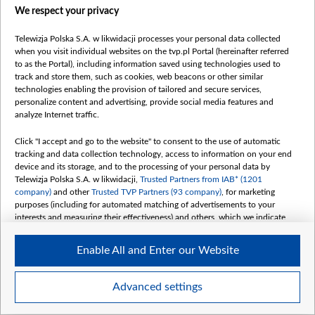
Правила использования материалов
We respect your privacy
Информация об отправителе
Telewizja Polska S.A. w likwidacji processes your personal data collected
Безопасность
when you visit individual websites on the tvp.pl Portal (hereinafter referred
Youtube
to as the Portal), including information saved using technologies used to
track and store them, such as cookies, web beacons or other similar
Белсат news
technologies enabling the provision of tailored and secure services,
personalize content and advertising, provide social media features and
Белсат Life
analyze Internet traffic.
Жэстачайшы мульт
Click "I accept and go to the website" to consent to the use of automatic
Belsat English
tracking and data collection technology, access to information on your end
Biełsat PL
device and its storage, and to the processing of your personal data by
Telewizja Polska S.A. w likwidacji,
Trusted Partners from IAB* (1201
Белсат Now
company)
and other
Trusted TVP Partners (93 company)
, for marketing
Белсат Shorts
purposes (including for automated matching of advertisements to your
interests and measuring their effectiveness) and others, which we indicate
Белсат History
below.
Белсат Music
Enable All and Enter our Website
The purposes of processing your data by TVP S.A. w likwidacji are as
Белсат Doc
follows:
My consents
Store and/or access information on a device
Advanced settings
Use limited data to select advertising
Create profiles for personalised advertising