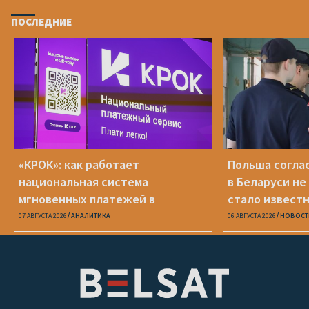
ПОСЛЕДНИЕ
«КРОК»: как работает
Польша соглас
национальная система
в Беларуси не
мгновенных платежей в
стало известн
Беларуси
07 АВГУСТА 2026
АНАЛИТИКА
06 АВГУСТА 2026
НОВОСТ