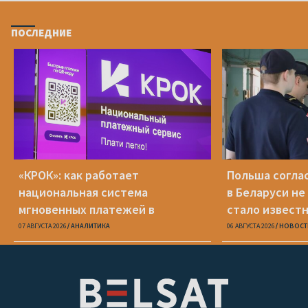
ПОСЛЕДНИЕ
«КРОК»: как работает
Польша соглас
национальная система
в Беларуси не
мгновенных платежей в
стало известн
Беларуси
07 АВГУСТА 2026
АНАЛИТИКА
06 АВГУСТА 2026
НОВОСТ