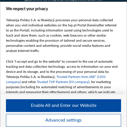
Правила использования материалов
We respect your privacy
Информация об отправителе
Telewizja Polska S.A. w likwidacji processes your personal data collected
Безопасность
when you visit individual websites on the tvp.pl Portal (hereinafter referred
Youtube
to as the Portal), including information saved using technologies used to
track and store them, such as cookies, web beacons or other similar
Белсат news
technologies enabling the provision of tailored and secure services,
personalize content and advertising, provide social media features and
Белсат Life
analyze Internet traffic.
Жэстачайшы мульт
Belsat English
Click "I accept and go to the website" to consent to the use of automatic
tracking and data collection technology, access to information on your end
Biełsat PL
device and its storage, and to the processing of your personal data by
Белсат Now
Telewizja Polska S.A. w likwidacji,
Trusted Partners from IAB* (1201
company)
and other
Trusted TVP Partners (93 company)
, for marketing
Белсат Shorts
purposes (including for automated matching of advertisements to your
Белсат History
interests and measuring their effectiveness) and others, which we indicate
below.
Белсат Music
Enable All and Enter our Website
Белсат Doc
The purposes of processing your data by TVP S.A. w likwidacji are as
follows:
My consents
Store and/or access information on a device
Advanced settings
Use limited data to select advertising