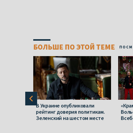
БОЛЬШЕ ПО ЭТОЙ ТЕМЕ
ПОСМ
:
В Украине опубликовали
«Кра
си не
рейтинг доверия политикам.
Воль
ало
Зеленский на шестом месте
Всеб
густа