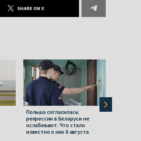
SHARE ON X
Польша согласилась:
В Украин
репрессии в Беларуси не
рейтинг 
ю
ослабевают. Что стало
Зеленски
известно о них 6 августа