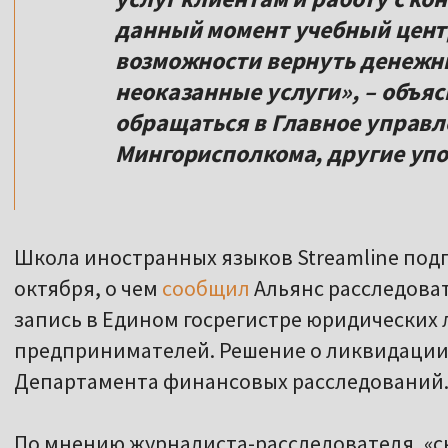
данный момент учебный цент
возможности вернуть денежн
неоказанные услуги», – объяс
обращаться в Главное управ
Мингорисполкома, другие упо
Школа иностранных языков Streamline под
октября, о чем
сообщил
Альянс расследоват
запись в Едином госрегистре юридических
предпринимателей. Решение о ликвидации
Департамента финансовых расследований
По мнению журналиста-расследователя, «с