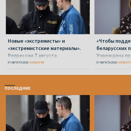
Новые «экстремисты» и
«Чтобы подд
«экстремистские материалы».
беларусских п
Репрессии 7 августа
Учреждена пр
Вежновец
07 АВГУСТА 2026
НОВОСТИ
07 АВГУСТА 2026
НОВОСТ
ПОСЛЕДНИЕ