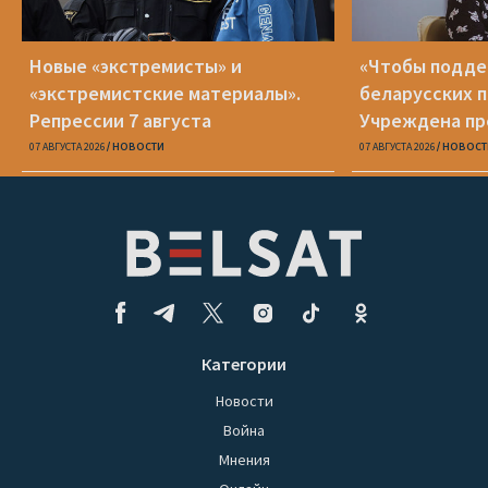
Новые «экстремисты» и
«Чтобы подд
«экстремистские материалы».
беларусских п
Репрессии 7 августа
Учреждена пр
Вежновец
07 АВГУСТА 2026
НОВОСТИ
07 АВГУСТА 2026
НОВОСТ
Категории
Новости
Война
Мнения