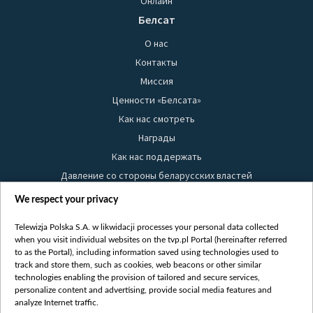
Онлайн
Белсат
О нас
Контакты
Миссия
Ценности «Белсата»
Как нас смотреть
Награды
Как нас поддержать
Давление со стороны беларусских властей
Правила использования материалов
We respect your privacy
Информация об отправителе
Telewizja Polska S.A. w likwidacji processes your personal data collected
Безопасность
when you visit individual websites on the tvp.pl Portal (hereinafter referred
Youtube
to as the Portal), including information saved using technologies used to
track and store them, such as cookies, web beacons or other similar
Белсат news
technologies enabling the provision of tailored and secure services,
personalize content and advertising, provide social media features and
Белсат Life
analyze Internet traffic.
Жэстачайшы мульт