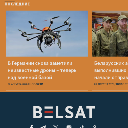
ПОСЛЕДНИЕ
В Германии снова заметили
Беларусских а
неизвестные дроны – теперь
выполнивших 
над военной базой
начали отправ
сборы
09 АВГУСТА 2026
НОВОСТИ
09 АВГУСТА 2026
НОВОСТ