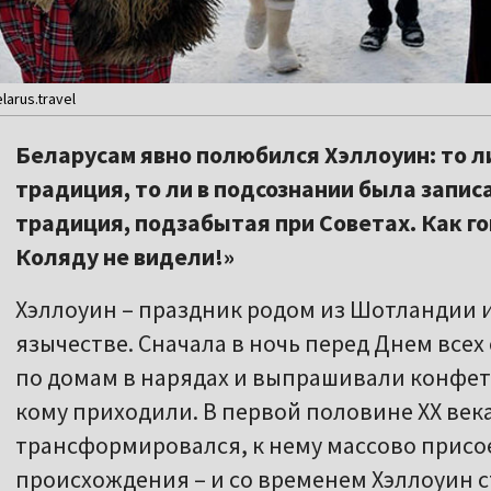
arus.travel
Беларусам явно полюбился Хэллоуин: то л
традиция, то ли в подсознании была запис
традиция, подзабытая при Советах. Как г
Коляду не видели!»
Хэллоуин – праздник родом из Шотландии и
язычестве. Сначала в ночь перед Днем все
по домам в нарядах и выпрашивали конфеты,
кому приходили. В первой половине XX век
трансформировался, к нему массово присо
происхождения – и со временем Хэллоуин 