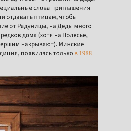
специальные слова приглашения
ли отдавать птицам, чтобы
чие от Радуницы, на Деды много
предков дома (хотя на Полесье,
умершим накрывают). Минские
адиция, появилась только
в 1988