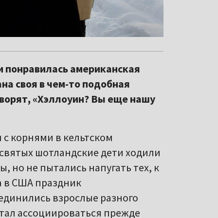
и понравилась американская
ана своя в чем-то подобная
оворят, «Хэллоуин? Вы еще нашу
 с корнями в кельтском
х святых шотландские дети ходили
 но не пытались напугать тех, к
а в США праздник
единились взрослые разного
стал ассоциироваться прежде