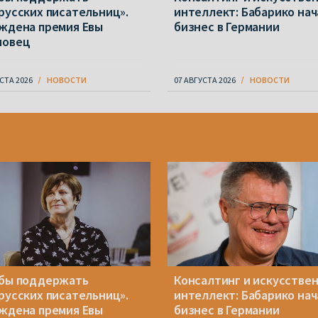
русских писательниц».
интеллект: Бабарико нач
ждена премия Евы
бизнес в Германии
новец
СТА 2026
НОВОСТИ
07 АВГУСТА 2026
НОВОСТИ
бы поддержать
Консалтинг и искусстве
русских писательниц».
интеллект: Бабарико нач
ждена премия Евы
бизнес в Германии