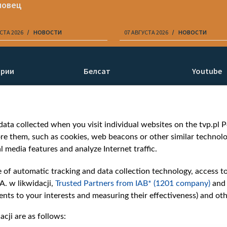
новец
СТА 2026
НОВОСТИ
07 АВГУСТА 2026
НОВОСТИ
ории
Белсат
Youtube
ти
О нас
Белсат n
Контакты
Белсат Li
я
Миссия
Жэстачай
ata collected when you visit individual websites on the tvp.pl Por
н
Ценности «Белсата»
Belsat En
re them, such as cookies, web beacons or other similar technolog
Как нас смотреть
Biełsat PL
l media features and analyze Internet traffic.
Награды
Белсат N
Как нас поддержать
Белсат Sh
e of automatic tracking and data collection technology, access t
Давление со стороны
Белсат Hi
A. w likwidacji,
Trusted Partners from IAB* (1201 company)
and
беларусских властей
Белсат Mu
nts to your interests and measuring their effectiveness) and ot
Правила использования
Белсат D
cji are as follows:
материалов