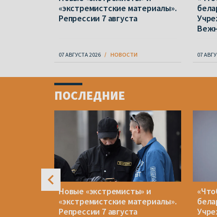
 отказов
«экстремистские материалы».
бела
народной
Репрессии 7 августа
Учре
Веж
07 АВГУСТА 2026
НОВОСТИ
07 АВГУ
Item
1
ПОСЛЕДНИЕ
of
4
рейв в
Новые «экстремисты» и
«Что
все же
«экстремистские материалы».
бела
и другим
Репрессии 7 августа
Учре