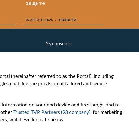
защите
07 АВГУСТА 2026
НОВОСТИ
07 АВГУСТА 20
My consents
ews
fe
шы мульт
tal (hereinafter referred to as the Portal), including
glish
ies enabling the provision of tailored and secure
ow
orts
o information on your end device and its storage, and to
story
 other
Trusted TVP Partners (93 company)
, for marketing
sic
hers, which we indicate below.
oc