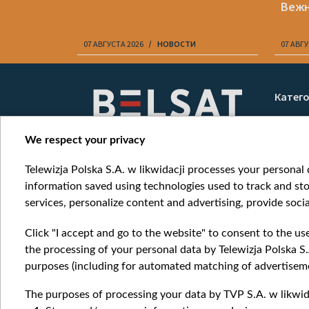
Веж
07 АВГУСТА 2026
НОВОСТИ
07 АВГУ
Item
1
Катег
of
Новос
10
Война
We respect your privacy
Мнени
Telewizja Polska S.A. w likwidacji processes your personal d
Онлай
information saved using technologies used to track and sto
services, personalize content and advertising, provide socia
Click "I accept and go to the website" to consent to the us
the processing of your personal data by Telewizja Polska S.
purposes (including for automated matching of advertiseme
The purposes of processing your data by TVP S.A. w likwida