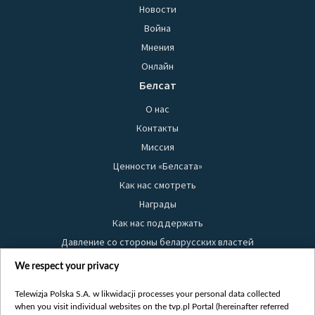
Новости
Война
Мнения
Онлайн
Белсат
О нас
Контакты
Миссия
Ценности «Белсата»
Как нас смотреть
Награды
Как нас поддержать
Давление со стороны беларусских властей
Правила использования материалов
We respect your privacy
Информация об отправителе
Telewizja Polska S.A. w likwidacji processes your personal data collected
Безопасность
when you visit individual websites on the tvp.pl Portal (hereinafter referred