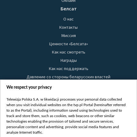
Онлайн
Белсат
О нас
Контакты
Миссия
Ценности «Белсата»
Как нас смотреть
Награды
Как нас поддержать
Давление со стороны беларусских властей
Правила использования материалов
We respect your privacy
Информация об отправителе
Telewizja Polska S.A. w likwidacji processes your personal data collected
Безопасность
when you visit individual websites on the tvp.pl Portal (hereinafter referred
Youtube
to as the Portal), including information saved using technologies used to
track and store them, such as cookies, web beacons or other similar
Белсат news
technologies enabling the provision of tailored and secure services,
personalize content and advertising, provide social media features and
Белсат Life
analyze Internet traffic.
Жэстачайшы мульт