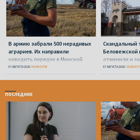
В армию забрали 500 нерадивых
Скандальный 
аграриев. Их направили
Беловежской 
наводить порядок в Минской
отменили и з
области
07 АВГУСТА 2026
НОВОСТИ
07 АВГУСТА 2026
НОВОСТ
ПОСЛЕДНИЕ