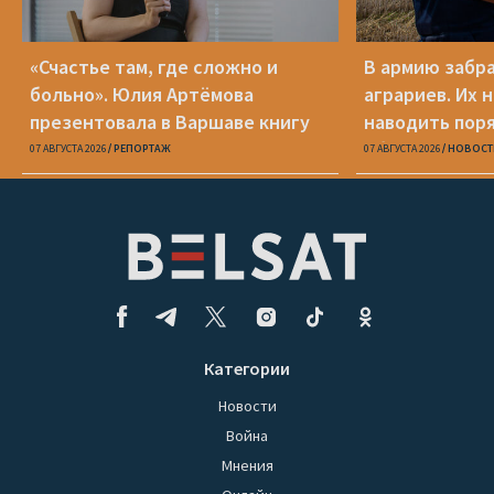
«Счастье там, где сложно и
В армию забр
больно». Юлия Артёмова
аграриев. Их 
презентовала в Варшаве книгу
наводить пор
«Пока я искала слова»
области
07 АВГУСТА 2026
РЕПОРТАЖ
07 АВГУСТА 2026
НОВОСТ
Категории
Новости
Война
Мнения