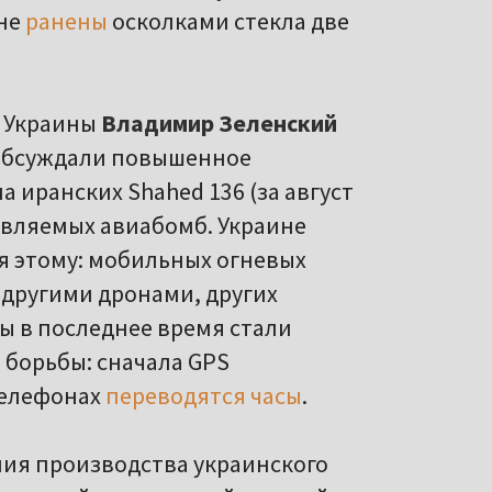
ине
ранены
осколками стекла две
т Украины
Владимир Зеленский
й обсуждали повышенное
 иранских Shahed 136 (за август
равляемых авиабомб. Украине
я этому: мобильных огневых
 другими дронами, других
ы в последнее время стали
борьбы: сначала GPS
 телефонах
переводятся часы
.
ния производства украинского