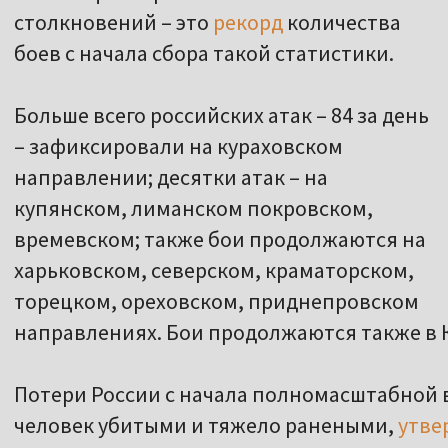
столкновений – это
рекорд
количества
боев с начала сбора такой статистики.
Больше всего российских атак – 84 за день
– зафиксировали на кураховском
направлении; десятки атак – на
купянском, лиманском покровском,
времевском; также бои продолжаются на
харьковском, северском, краматорском,
торецком, ореховском, приднепровском
направлениях. Бои продолжаются также в К
Потери России с начала полномасштабной в
человек убитыми и тяжело ранеными,
утве